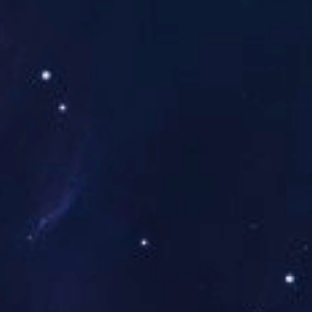
翰·科林斯（JohnCollins）和克林特·卡佩拉（Clint
固的基础。博格丹·博格丹诺维奇（BogdanBogdano
样化。正是在这种多方位的补强之下，老鹰队开始在东部
注的
近期表现：数据不会说谎