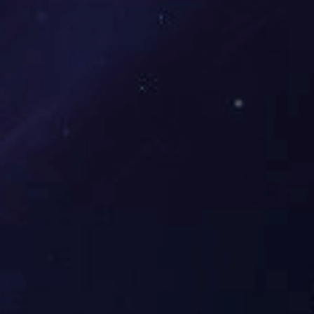
或篮网队的对决中，如何在防守端限制对方的明星球员，
需要重点考虑的问题。
老鹰队可以借鉴豪门球队的成功经验，特别是在团队建设
表明，团队凝聚力和战术执行力是赢得总冠军的关键。老
每个球员都能在场上充分发挥自己的作用。
老鹰队的崛起为他们的未来带来了无限的可能性，但要挑
的地方。通过不断积累经验、提升阵容深度以及战术上的
争者。尽管前路充满挑战，但只要坚持正确的方向，老鹰
煌时刻。
普洱体育明星形象代言费详解与市场行情分
2025-04-18 01:33:08
本文将对普洱体育明星形象代言费进行详解，
洱地区的体育明星现状及其对品牌代言的影响
星知名度、市场需求和品牌契合度等。随后，