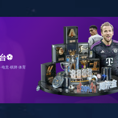
首页
关于一竞技
体育热点
老鹰队近期表现抢眼，能否挑战豪门球队？