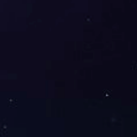
同时在进攻端有效突破对手的防线，是教练团队
和战术执行力方面。湖人队和勇士队的成功经验
鹰队需要继续加强球队内部的沟通和协作，确保
战豪门球队并站稳脚跟，他们还有很多需要提升
精进，老鹰队有望在未来的赛季中成为真正的竞
队在未来的NBA舞台上必将迎来属于自己的辉
析
并结合市场行情进行分析。首先，文章将回顾普
。接着，将探讨影响代言费的多种因素，包括明
文章将分析普洱体育明星在不同行业中的代言情