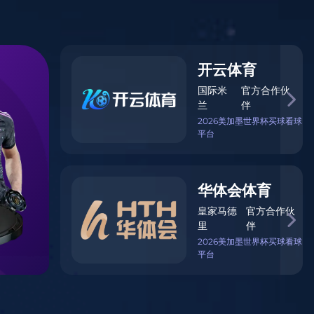
体育热点
体育明星
公司服务
互动一竞技APP