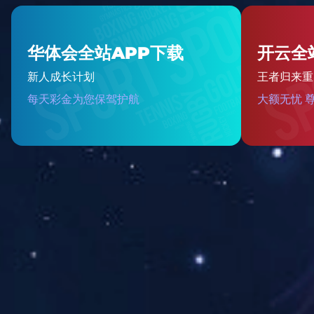
最新资讯
2023年欧洲现役足球明星排
榜前十名揭晓谁将成为足坛
者
2026-01-09 21:28:59
全球足球明星财富排行榜揭
级球员的财力与投资策略分
2026-01-04 17:12:07
仁字闪耀绿茵场足球明星们