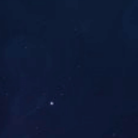
Capela）在内线的防守与篮板保护，给老鹰队提供了稳
vić）等外线射手的加入，也让球队的进攻体系更加多
赛区崭露头角，并逐渐向顶级球队发起挑战。