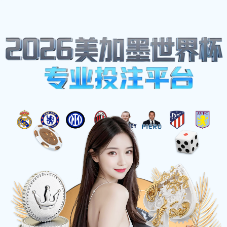
体育热点
Our Project