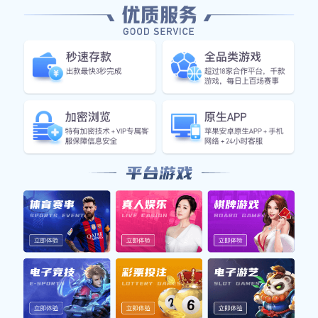
体育明星
公司服务
互动一竞技APP
订阅我们的邮件
Subscribe
普洱体育明星形象代言费详解与市场行情分析
2025-04-18 01:33:08
279