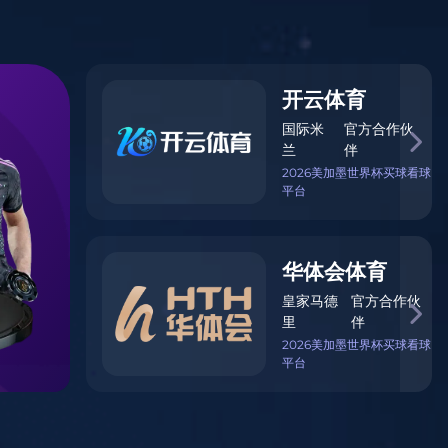
体育热点
体育明星
公司服务
互动一竞技APP