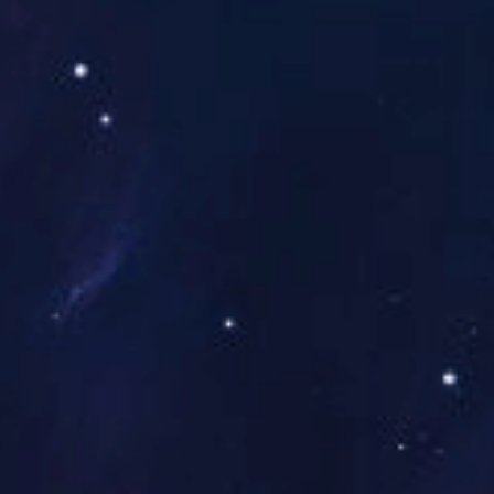
来，从而不断为球队输送新鲜血液。
注的
在历届赛事中，西安队伍曾多次获得省级及全国比赛的奖
增强了当地群众对乒乓球运动的热情。可以说，历史与传