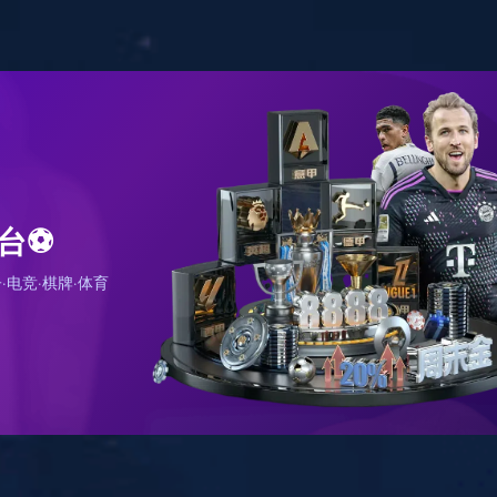
首页
关于一竞技
体育热点
西安乒乓球队实力解析与发展前景探讨