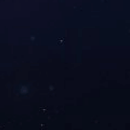
导航
网站地图
关于一竞技
SiteMap
com』🏆✅是
体育热点
家打造的全球
体育明星
平台、登
安全,最信
公司服务
互动一竞技APP