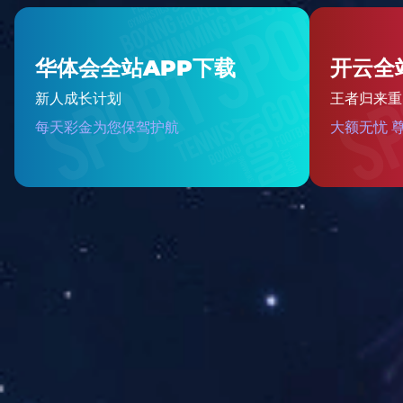
最新资讯
2023年欧洲现役足球明星排
榜前十名揭晓谁将成为足坛
者
2026-01-09 21:28:59
全球足球明星财富排行榜揭
级球员的财力与投资策略分
2026-01-04 17:12:07
仁字闪耀绿茵场足球明星们