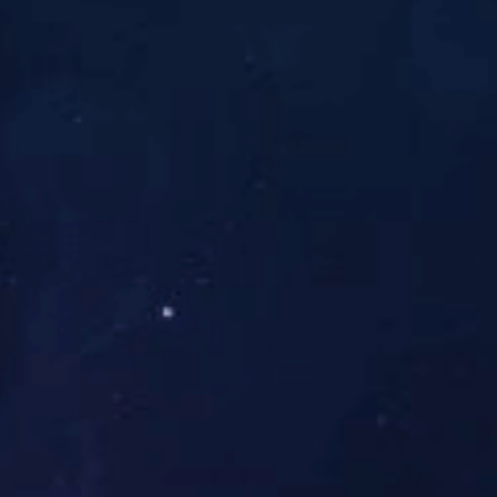
项，这些成就不仅展示了球队的实力，也进一步
统构成了西安乒乓球队成长的重要基石。