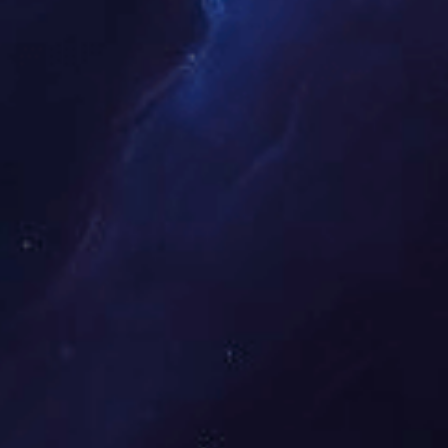
发展目标。
总之，在面对机遇时，我们不能放松警惕，而在遭遇挑战
中国乃至世界范围内，都能在这个充满变革与希望的新时
总结：
综上所述，通过对“西安乒乓球队实力解析与发展前景探
力巨大，无论是在历史积淀还是现有实力方面都具备相当
境中立于不败之地，就必须不断完善自身机制，加强人才
水平的发展。
未来，我们期待看到更多来自西安地区的小将崭露头角，
望社会各界能够继续关注并支持这一伟大的集体，让这片
写属于中国乃至全球体育的新篇章！
哈兰德如何在足球界崭露头角成为新一代超
2025-10-06 18:54:26