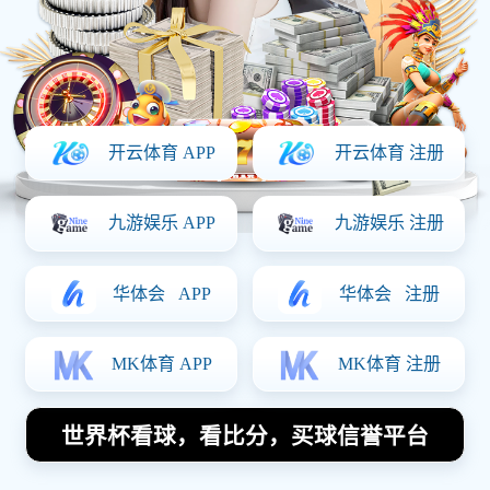
2023年欧洲现役足球明星排行榜前十名揭晓谁将成为
足坛新王者
2026-01-09 21:28:59
全球足球明星财富排行榜揭示顶级球员的财力与投资
策略分析
2026-01-04 17:12:07
仁字闪耀绿茵场足球明星们的拼搏与荣耀之路
2025-12-25 04:13:14
女性足球明星有哪些值得关注的球员和她们的成就分
享
2025-12-24 10:30:33
导航
关于一竞技
体育热点