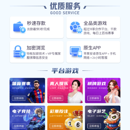
体育明星
公司服务
互动一竞技APP
订阅我们的邮件
Subscribe
哈兰德如何在足球界崭露头角成为新一代超级前锋的代
表