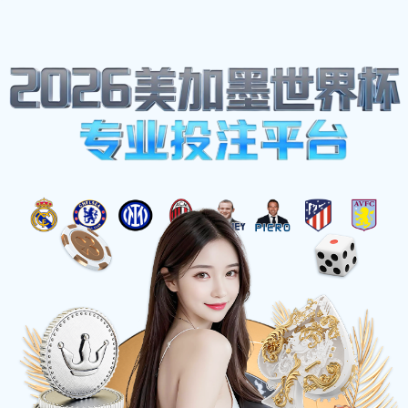
体育明星
国际米兰欲引进尤文图斯前锋C罗，重磅转会传闻引关注
最新资讯