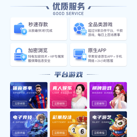
体育明星
公司服务
互动一竞技APP
订阅我们的邮件
Subscribe
意甲焦点战：尤文图斯客场3比1击败AC米兰，领先优势
扩大