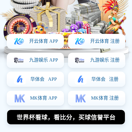
2023年欧洲现役足球明星排行榜前十名揭晓谁将成为
足坛新王者
2026-01-09 21:28:59
全球足球明星财富排行榜揭示顶级球员的财力与投资
策略分析
2026-01-04 17:12:07
仁字闪耀绿茵场足球明星们的拼搏与荣耀之路
2025-12-25 04:13:14
女性足球明星有哪些值得关注的球员和她们的成就分
享
2025-12-24 10:30:33
导航
关于一竞技
体育热点