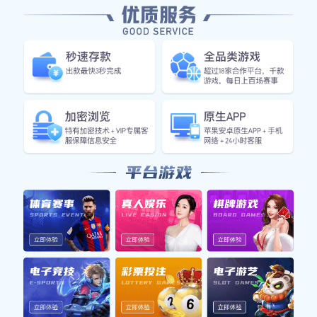
体育明星
公司服务
互动一竞技APP
订阅我们的邮件
Subscribe
奥林匹亚与纽约红牛的激烈对决揭示足球战术与团队合
作的精彩瞬间