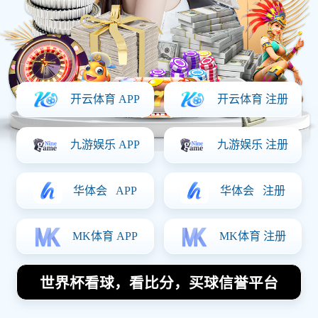
2023年欧洲现役足球明星排行榜前十名揭晓谁将成为
足坛新王者
2026-01-09 21:28:59
全球足球明星财富排行榜揭示顶级球员的财力与投资
策略分析
2026-01-04 17:12:07
仁字闪耀绿茵场足球明星们的拼搏与荣耀之路
2025-12-25 04:13:14
女性足球明星有哪些值得关注的球员和她们的成就分
享
2025-12-24 10:30:33
导航
关于一竞技
体育热点