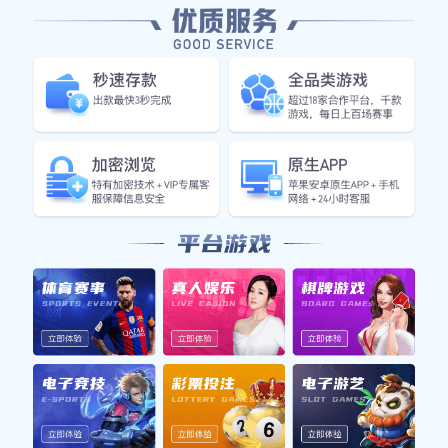
体育明星
公司服务
互动一竞技APP
订阅我们的邮件
Subscribe
拜仁主场轻取奥格斯堡，牢固德甲领先优势
2025-04-09 21:52:51
343