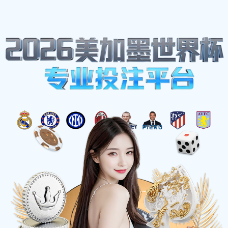
体育热点
拜仁主场轻取奥格斯堡，牢固德甲领先优势
最新资讯