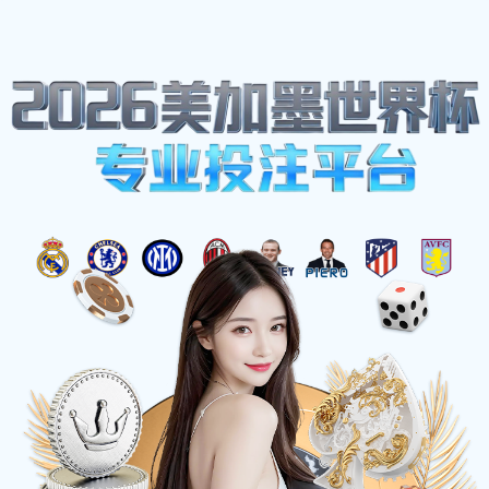
体育热点
篮网与灰熊精彩对决完整视频回顾及赛后分析分享
最新资讯