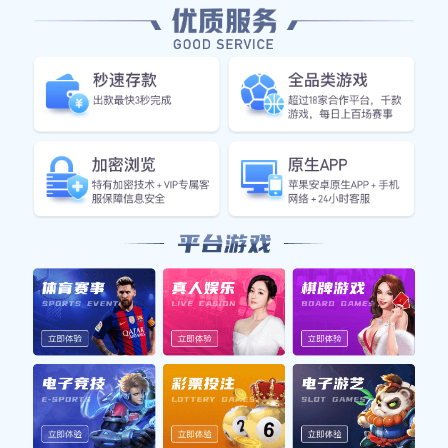
体育明星
公司服务
互动一竞技APP
订阅我们的邮件
Subscribe
勇士不敌马刺，库里表现疲软
2025-06-10 18:23:32
265