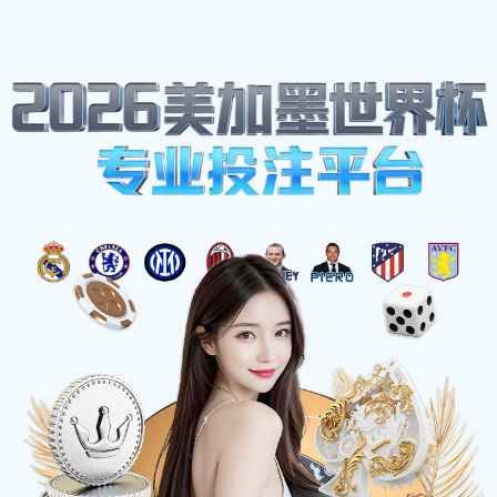
体育热点
勇士不敌马刺，库里表现疲软
最新资讯