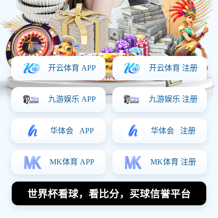
2023年欧洲现役足球明星排行榜前十名揭晓谁将成为
足坛新王者
2026-01-09 21:28:59
全球足球明星财富排行榜揭示顶级球员的财力与投资
策略分析
2026-01-04 17:12:07
仁字闪耀绿茵场足球明星们的拼搏与荣耀之路
2025-12-25 04:13:14
女性足球明星有哪些值得关注的球员和她们的成就分
享
2025-12-24 10:30:33
导航
关于一竞技
体育热点