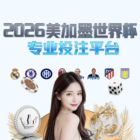
体育热点
科学排球力量训练的有效方法与技巧探讨
最新资讯