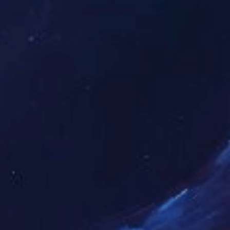
也深得广大球迷喜爱。这也进一步说明，在评选
迎程度的重要因素。一位足坛巨星不仅仅是在场
趣，以及能否用自己的故事打动人心，这些都影
以身作则传播正能量的运动员。这类运动员往往
。在当今社交媒体发达的信息时代，运动员的一
至关重要。
，比如内马尔以其幽默感和亲民形象赢得了众多
偶像时，会更多地考虑这一方面，因为这样的运