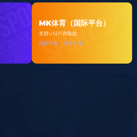
一探究竟吧
精彩表现和个人魅力常常吸引着无数球迷的关
特的标准与偏好。本文将从多方面探讨“博主心
，我们会讨论技术实力的重要性，其次，个性魅
在评选中扮演怎样的角色，最后，我们将分析社
入探讨，希望能够揭示出每位博主心中那颗璀璨
仅包括球员在比赛中的控球、传球、射门等基本
力。例如，一名优秀的前锋需要具备敏锐的门前
队能否取得胜利。