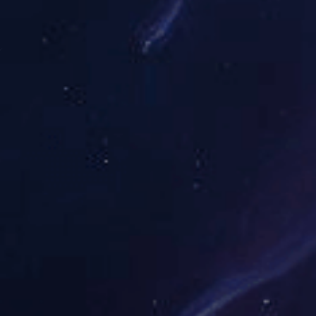
订阅我们的邮件
Subscribe