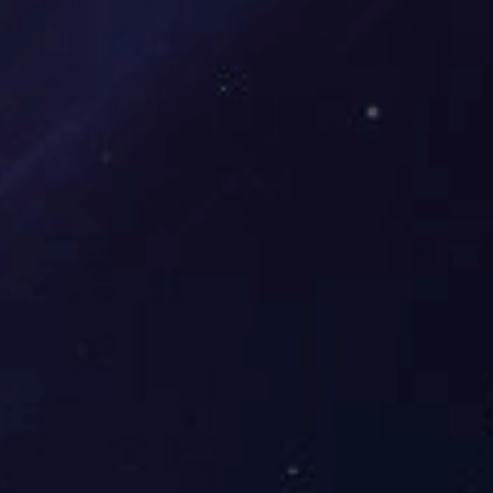
身优势去塑造更美好的明天，为整个体育世界带来持续变
足球场上的十位传奇左后腰明星盘点与他们
2025-11-21 12:22:59
在足球这项全球最受欢迎的运动中，左后腰的
进攻的重要枢纽，左后腰不仅需要具备出色的
素质。本文将盘点十位传奇左后腰明星，从他
的影响等四个方面进行详细分析。这些球员在各自
阅读
中国足球明星颜值巅峰盘点引领时尚潮流的
2025-12-01 10:55:30
在中国足球的历史长河中，涌现出了一批又一
技艺，同时也以其阳光帅气的外表和时尚感受
明星们颜值巅峰引领时尚潮流的俊男球员，通