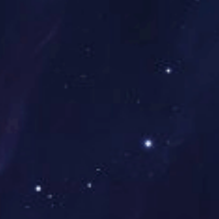
凭借其卓越盘带和极高进攻智慧，不仅赢得了无数奖项，
心目中的足球明星时，技术实力永远是第一考量因素。
2、个性魅力与形象
除了技术能力之外，个性魅力也是决定一名足球明星受欢
上的表现，更要看他如何与外界互动。他们是否谦逊、有
响着他们在粉丝心中的形象。
例如，一些博主可能特别欣赏那些积极参与公益活动，并
能够建立起良好的公众形象，从而吸引更多年轻人的崇拜
言一行都可能成为新闻焦点，因此他们展示出的个性魅力
同时，有趣的人格特质也让一些运动员在人群中脱颖而出
粉丝。这种个性化互动使得每位博主在选择自己心目中的
动员更容易给人留下深刻印象。
3、团队精神与贡献