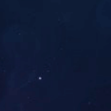
具备良好的防守意识和铲断技巧，而守门员则需
是哪一个位置上的球员，扎实的基本功是成为足
非凡才能的人，更容易获得他们的青睐。如梅西