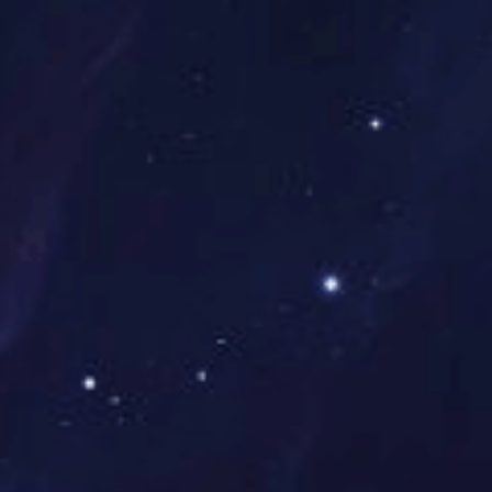
2、职业生涯起伏与突破
进入职业联赛后，孙悦面临着激烈竞争。在CBA联赛初
的不易。然而，这些挫折并没有击倒他，反而激发了他更
并在场上展现出色表现。
2006年，孙悦加盟北京首钢队，并迅速成为球队的重
教练及队友们的一致认可。在随后的赛季中，他帮助球队
动了整个团队的发展。
2010年，在一次关键比赛中，孙悦表现尤为突出，不
比赛后，他被认为是球队不可或缺的一员，并因此受邀加
会不仅是对他实力的一种肯定，也是其职业生涯的重要转
3、国家队中的重要角色
作为中国男篮的一员，孙悦在国际舞台上发挥着愈加重要
篮球赢得荣誉。在这些高水平赛事中，他用实际行动证明