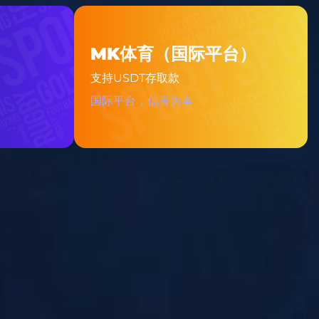
队核心的成长历程与心路历程
从青涩少年成长为国家队的核心，经历了无数艰
涯，更是个人成长、坚持与奋斗的缩影。本文将
家队中的重要角色以及心理素质与人生哲学四个
困难，实现自我价值，并为中国篮球贡献力量。
赋。在他十几岁的时候，随着父母的支持，他开始
球场上挥洒汗水，努力提高自己的技术水平。他
的注意。
球队进行系统化训练。这一阶段，他每天都要进
求完美。尽管过程艰辛，但他的坚韧精神让他逐