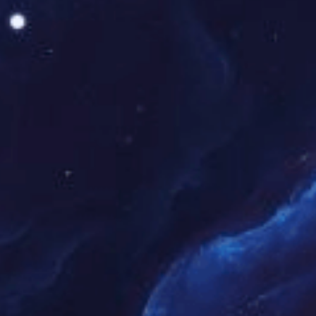
强敌还是关键时刻，总能保持冷静并做出正确选择。
特别是在2015年的亚锦赛上，孙悦凭借着出色表现帮
望。此役不仅彰显了他的实力，也使他成为年轻球员学习
逐步形成自己独特而成熟的打球风格，更加坚定了其作为
除了技术层面的贡献外，孙悦还注重团队氛围建设。他通
使得整个团队更加团结。而这种领袖气质也促使其他成员
一竞技APP
4、心理素质与人生哲学
在竞技体育中，心理素质往往决定运动员能否取得成功。
非常注重心理调节。从青少年时期开始，每当面临压力时
心情，以保持最佳竞技状态。
此外，孙悦始终保持积极的人生态度，对待每一次失败都