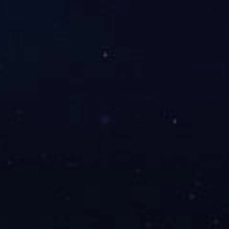
找到我们
地址:
南安市防毯镇209号
邮箱:
thrqymx@outlook.com
电话:
15970893887