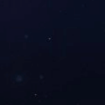
导航
网站地图
关于一竞技
SiteMap
com』🏆✅是
体育热点
家打造的全球
体育明星
平台、登
安全,最信
公司服务
互动一竞技APP