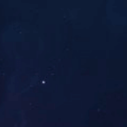
他在比赛中表现出的冷静和决断力，引来了众多
时间里，他不仅锻炼了自己的技术，还培养了良