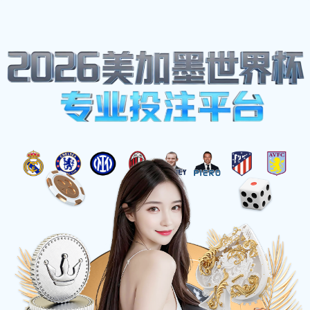
体育热点
霍芬海姆与杜塞尔多夫的激烈对决前瞻分析及比赛预测
最新资讯