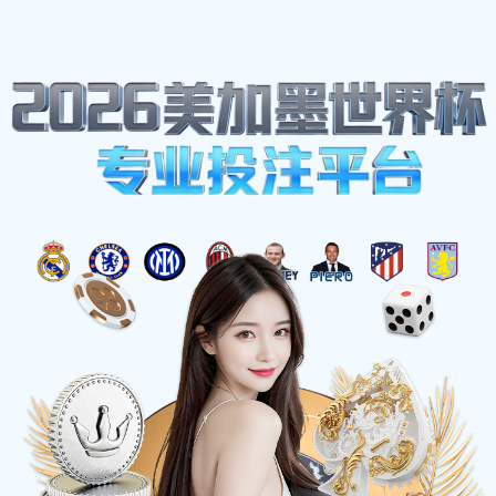
体育热点
西里奇与奎雷伊激战在即谁将赢得这场网球巅峰对决
最新资讯