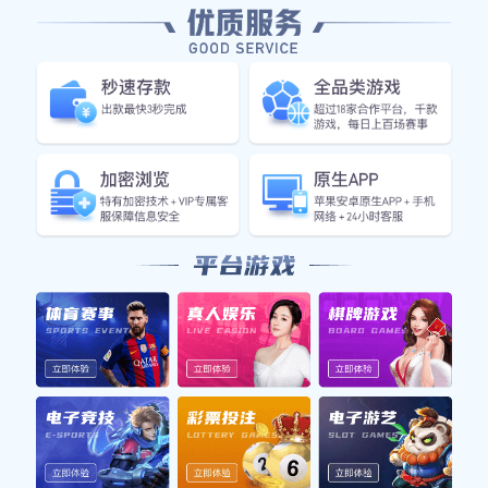
体育明星
公司服务
互动一竞技APP
订阅我们的邮件
Subscribe
大岛松鼠与水户的激烈对决揭示了日本足球的无限魅力
与竞争精神