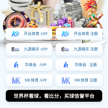
2023年欧洲现役足球明星排行榜前十名揭晓谁将成为
足坛新王者
2026-01-09 21:28:59
全球足球明星财富排行榜揭示顶级球员的财力与投资
策略分析
2026-01-04 17:12:07
仁字闪耀绿茵场足球明星们的拼搏与荣耀之路
2025-12-25 04:13:14
女性足球明星有哪些值得关注的球员和她们的成就分
享
2025-12-24 10:30:33
导航
关于一竞技
体育热点