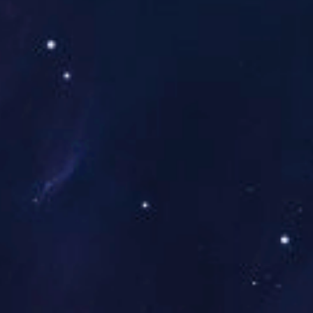
理之战，各自球队都做好了充分准备。
注的
最后，从球迷角度来看，这场比赛吸引了很多忠实支持者
迷还是身穿蓝白相间的斯帕尔支持者，都为各自心爱的球
性，也让每一个进攻和防守瞬间都充满期待。