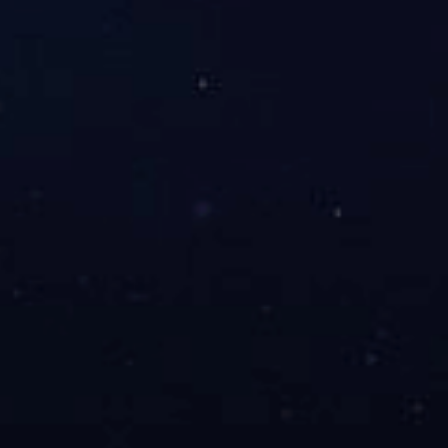
找到我们
地址:
南安市防毯镇209号
邮箱:
thrqymx@outlook.com
电话:
15970893887