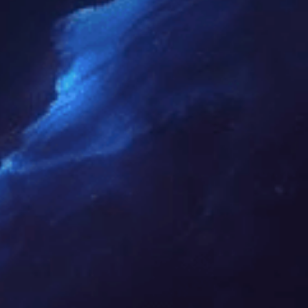
试射门，这一脚同样给人带来了惊喜。不过，在
的重要一击。这些关键时刻不仅展示了双方团队
充满戏剧性。
。在最后十分钟内，再次出现数次冲突和角球机
这种拼搏精神无疑感染了所有观赛者，也使得赛
位上的表现堪称亮点。对于AC米兰来说，中场
攻，还积极参与防守，为球队贡献巨大。而他的
他们凭借速度优势不断创造空间，并尝试突破对