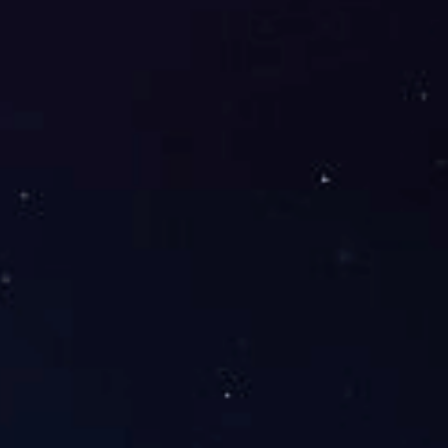
们的热情如潮水般涌动。两支球队在赛场上的激
志与精神的比拼。双方球员都渴望为自己的球队
增添无尽的激情和动力。本文将从赛事背景、球
一精彩对决...
欧冠赛场焦点
的事件引发了广泛热议，尤其是C罗的球衣被抢事
们对于足球的热情，也引发了各界对球迷行为及
这一事件，包括球迷文化与激情、个人崇拜对行
的报道与...