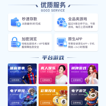
体育明星
公司服务
互动一竞技APP
订阅我们的邮件
Subscribe
伊斯托里尔主场迎战本菲卡期待精彩对决与激烈竞争
2025-10-08 15:16:29
192