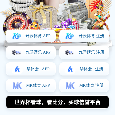
2023年欧洲现役足球明星排行榜前十名揭晓谁将成为
足坛新王者
2026-01-09 21:28:59
全球足球明星财富排行榜揭示顶级球员的财力与投资
策略分析
2026-01-04 17:12:07
仁字闪耀绿茵场足球明星们的拼搏与荣耀之路
2025-12-25 04:13:14
女性足球明星有哪些值得关注的球员和她们的成就分
享
2025-12-24 10:30:33
导航
关于一竞技
体育热点