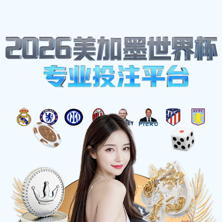
体育明星
勒沃库森对阵莱比锡红牛的比赛结果分析与预测展望
最新资讯