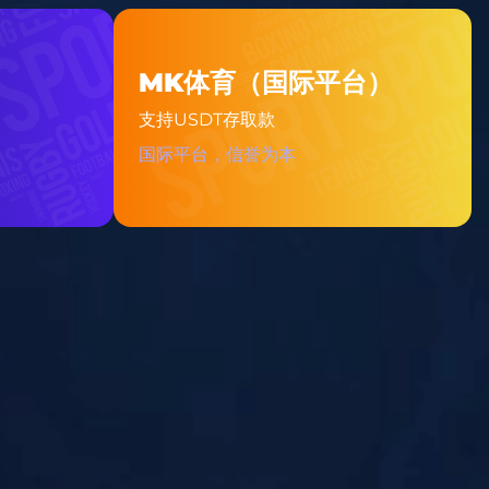
强队风范
场比赛不仅关乎积分的争夺，更是展示球队实力
攻性打法和顽强拼搏精神而闻名。面对相对较弱
与状态。本文将从多特蒙德的历史背景、当前阵
重要比赛的诸多细节，以展现他们在德甲联赛中
力和历史悠久的足球俱乐部之一。球队曾多次获得
这些成就奠定了他们在德国乃至世界足坛的重要
不仅提升了自身竞争力，也为国家队输送了人