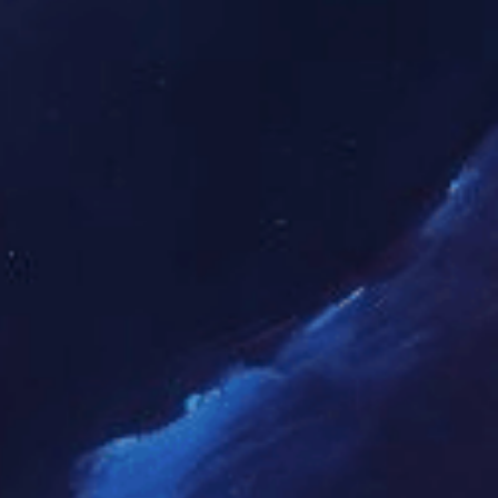
名实力派球员，同时保留了核心阵容。这样的配
阵伦堡提供了坚实保障。
，他们能够迅速打破对方防线并制造威胁。同
多特蒙德可以掌握比赛节奏，从而有效控制局
卫依旧可以稳住大局。此外，门将位置上也引入
们在防守时更加自信。
略，通过快速回收球权来创造机会。这种战术要
时强调体能储备和默契度，确保能在比赛中充分
过短传配合来撕扯对手防线，并利用边路突破进