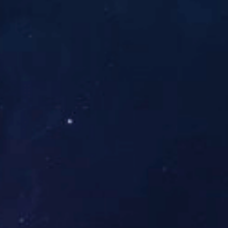
平，能够在每个赛季中角逐最高荣誉。
梦魇。在这里，他们享受着大量忠实球迷的支
关键比赛中能够发挥出色。