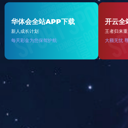
最新资讯
2023年欧洲现役足球明星排
榜前十名揭晓谁将成为足坛
者
2026-01-09 21:28:59
全球足球明星财富排行榜揭
级球员的财力与投资策略分
2026-01-04 17:12:07
仁字闪耀绿茵场足球明星们