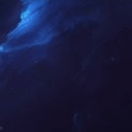
体系，使得对手很难适应，从而增加胜利几率。
策略，加大进攻力度，以期早早锁定胜局。因
一场华丽的大胜来彰显自己的强队风范。
个对手时，多特蒙德都必须保持高度专注，以避
注重心理辅导，提高球员们应对压力和挑战的能
团建活动和集体训练，加强彼此之间了解与信
。这种良好的氛围促进了团队合作，使他们能够
，这种力量不仅来自于技术和战术，还来源于每
然会成为他们制胜的重要法宝。