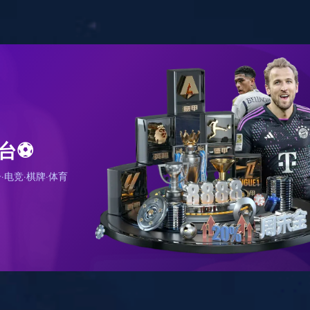
首页
关于一竞技
体育明星
德甲激战多特蒙德迎战伦堡全力争胜展现强队风范