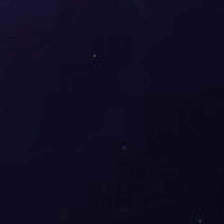
充满悬念的比拼。从历史背景到当前阵容，从战
要作用。随着新赛季的发展，相信多特蒙德将在
进。
致，全力以赴，就一定能克服挑战，实现梦想。
佳绩，为万千球迷带来惊喜与感动！
之战
无疑是焦点赛事之一。两支球队在各自联赛中的
活的进攻体系赢得了许多赞誉，而萨尔茨堡则以
队实力的较量，更是战术智慧、团队协作和心理
入分析：一...