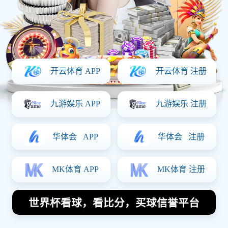
2023年欧洲现役足球明星排行榜前十名揭晓谁将成为
足坛新王者
2026-01-09 21:28:59
全球足球明星财富排行榜揭示顶级球员的财力与投资
策略分析
2026-01-04 17:12:07
仁字闪耀绿茵场足球明星们的拼搏与荣耀之路
2025-12-25 04:13:14
女性足球明星有哪些值得关注的球员和她们的成就分
享
2025-12-24 10:30:33
导航
关于一竞技
体育热点