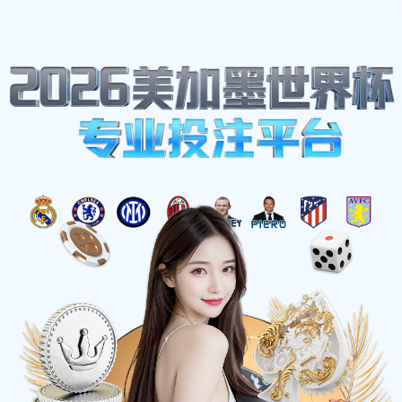
体育明星
利物浦与曼城对决足彩预测分析及投注建议详解
最新资讯