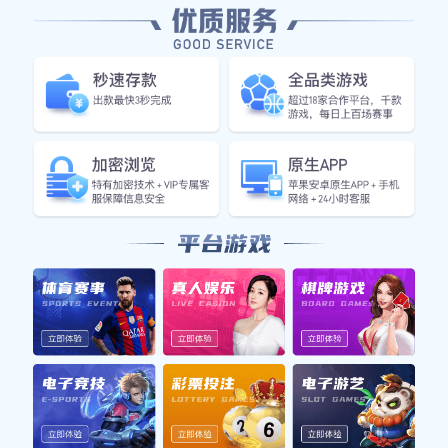
体育明星
公司服务
互动一竞技APP
订阅我们的邮件
Subscribe
2018年活塞与鹈鹕精彩对决直播回顾与分析
2025-08-19 16:48:35
314