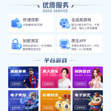
体育明星
公司服务
互动一竞技APP
订阅我们的邮件
Subscribe
勇士与掘金激战即将开启11月30日直播精彩对决不容错
过